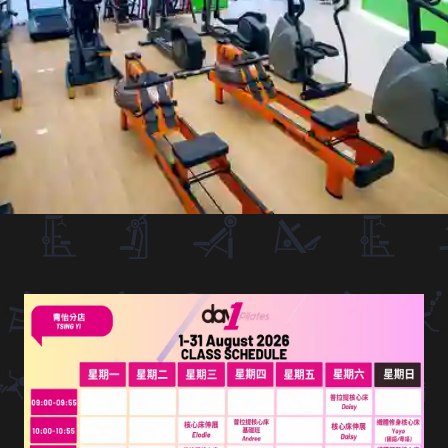
會籍計劃
時間表
海怡半島
灣仔
青衣
最新優惠
Day 1 Pilates
聯絡我們
ENG