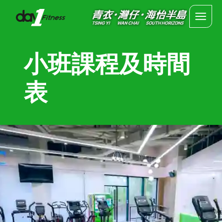
主頁
小班課程及時間
關於我們
表
分店
海怡半島
灣仔
青衣
健身設施及課程